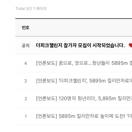
Total 5건
1 페이지
번호
더피크챌린지 참가자 모집이 시작되었습니다.
공지
[언론보도] 꿈으로, 깡으로…청년들이 5895
4
[언론보도] ‘더피크챌린지’, 5895m 킬리만자
3
[언론보도] 120명의 청년리더, 5,895m 킬
2
[언론보도] 5895m 킬리만자로 높이에 도전! 
1